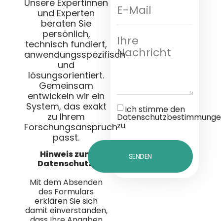
Unsere Expertinnen
und Experten
beraten Sie
persönlich,
technisch fundiert,
anwendungsspezifisch
und
lösungsorientiert.
Gemeinsam
entwickeln wir ein
System, das exakt
Ich stimme den
zu Ihrem
Datenschutzbestimmunge
zu
Forschungsanspruch
passt.
Hinweis zum
SENDEN
Datenschutz:
Mit dem Absenden
des Formulars
erklären Sie sich
damit einverstanden,
dass Ihre Angaben