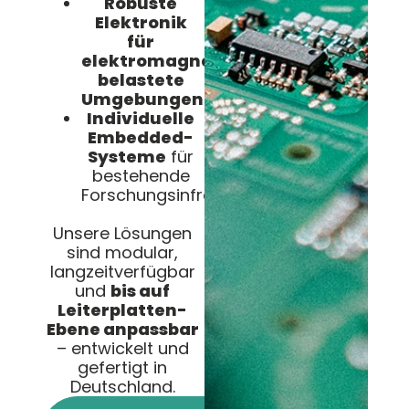
Robuste
Elektronik
für
elektromagnetisch
belastete
Umgebungen
Individuelle
Embedded-
Systeme
für
bestehende
Forschungsinfrastrukturen
Unsere Lösungen
sind modular,
langzeitverfügbar
und
bis auf
Leiterplatten-
Ebene anpassbar
– entwickelt und
gefertigt in
Deutschland.