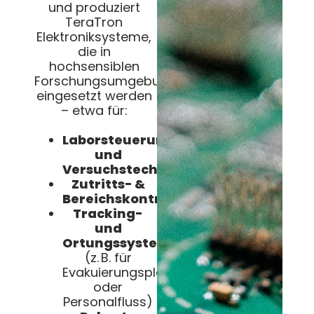
und produziert
TeraTron
Elektroniksysteme,
die in
hochsensiblen
Forschungsumgebungen
eingesetzt werden
– etwa für:
Laborsteuerung
und
Versuchstechnik
Zutritts- &
Bereichskontrollsysteme
Tracking-
und
Ortungssysteme
(z. B. für
Evakuierungsplanung
oder
Personalfluss)