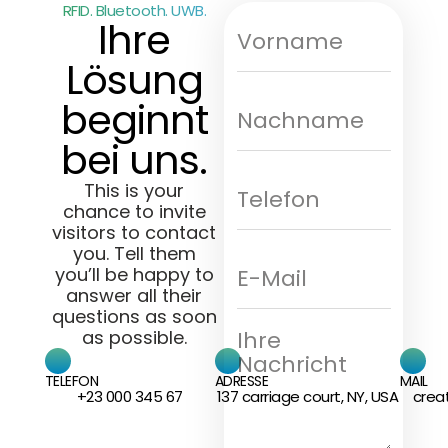
RFID. Bluetooth. UWB.
Ihre
Lösung
beginnt
bei uns.
This is your
chance to invite
visitors to contact
you. Tell them
you’ll be happy to
answer all their
questions as soon
as possible.
TELEFON
ADRESSE
MAIL
+23 000 345 67
137 carriage court, NY, USA
crea