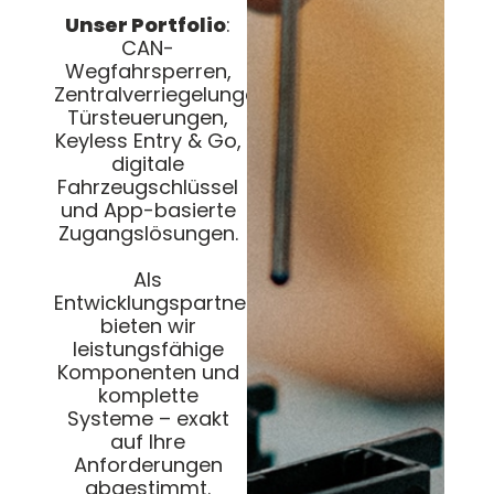
Unser Portfolio
:
CAN-
Wegfahrsperren,
Zentralverriegelungen,
Türsteuerungen,
Keyless Entry & Go,
digitale
Fahrzeugschlüssel
und App-basierte
Zugangslösungen.
Als
Entwicklungspartner
bieten wir
leistungsfähige
Komponenten und
komplette
Systeme – exakt
auf Ihre
Anforderungen
abgestimmt.