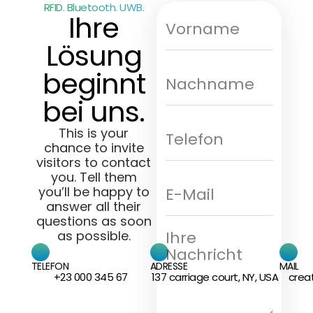
RFID. Bluetooth. UWB.
Ihre
Lösung
beginnt
bei uns.
This is your
chance to invite
visitors to contact
you. Tell them
you’ll be happy to
answer all their
questions as soon
as possible.
TELEFON
ADRESSE
MAIL
+23 000 345 67
137 carriage court, NY, USA
crea