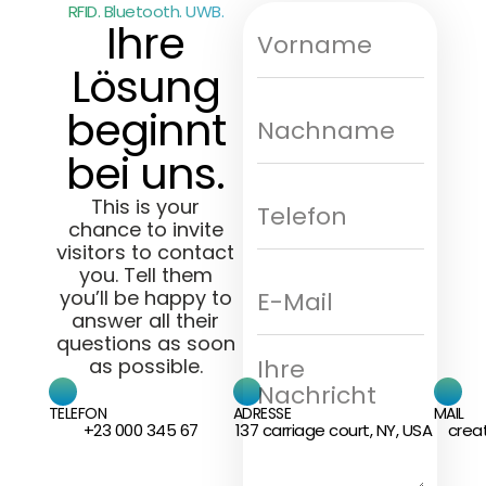
RFID. Bluetooth. UWB.
Ihre
Lösung
beginnt
bei uns.
This is your
chance to invite
visitors to contact
you. Tell them
you’ll be happy to
answer all their
questions as soon
as possible.
TELEFON
ADRESSE
MAIL
+23 000 345 67
137 carriage court, NY, USA
crea