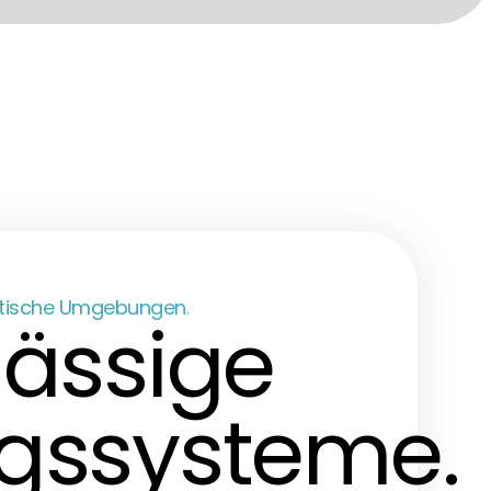
kritische Umgebungen.
lässige
gssysteme.