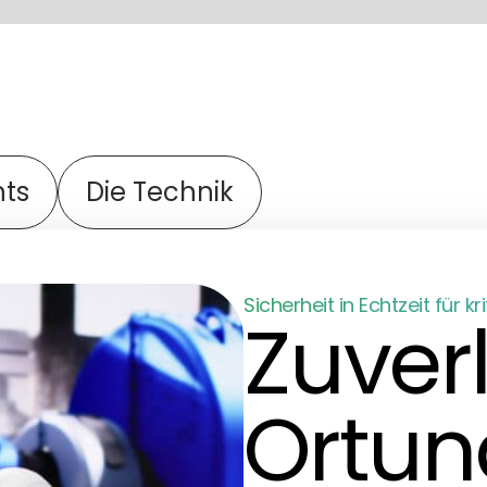
hts
Die Technik
Sicherheit in Echtzeit für 
Zuver
Ortun