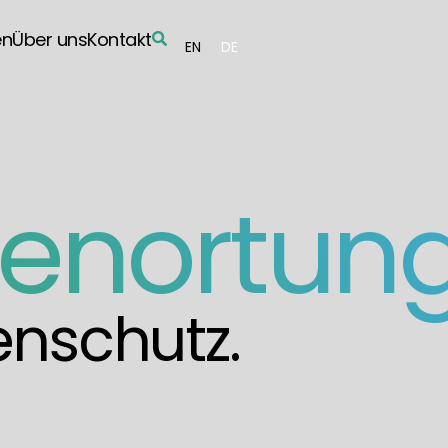
en
Über uns
Kontakt
EN
DE
nenortun
nschutz.