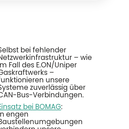
Selbst bei fehlender
Netzwerkinfrastruktur – wie
im Fall des E.ON/Uniper
Gaskraftwerks –
funktionieren unsere
Systeme zuverlässig über
CAN-Bus-Verbindungen.
Einsatz bei BOMAG
:
In engen
Baustellenumgebungen