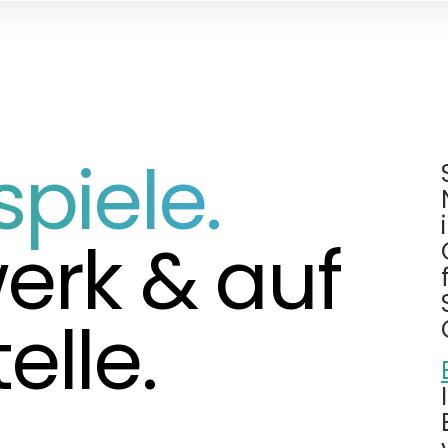
spiele.
erk & auf
elle.