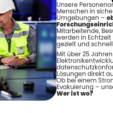
Unsere Personeno
Menschen in sicher
Umgebungen –
ob
Forschungseinric
Mitarbeitende, Bes
werden in Echtzeit 
gezielt und schnel
Mit über 25 Jahren
Elektronikentwicklu
datenschutzkonfor
Lösungen direkt 
Ob bei einem Strom
Evakuierung – uns
Wer ist wo?