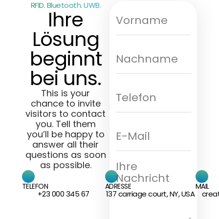
RFID. Bluetooth. UWB.
Ihre
Lösung
beginnt
bei uns.
This is your
chance to invite
visitors to contact
you. Tell them
you’ll be happy to
answer all their
questions as soon
as possible.
TELEFON
ADRESSE
MAIL
+23 000 345 67
137 carriage court, NY, USA
crea