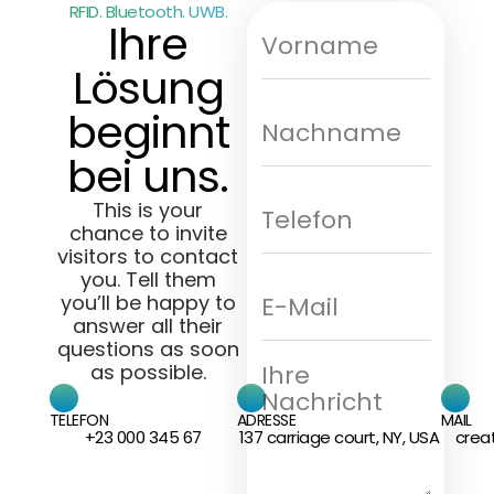
RFID. Bluetooth. UWB.
Ihre
Lösung
beginnt
bei uns.
This is your
chance to invite
visitors to contact
you. Tell them
you’ll be happy to
answer all their
questions as soon
as possible.
TELEFON
ADRESSE
MAIL
+23 000 345 67
137 carriage court, NY, USA
crea